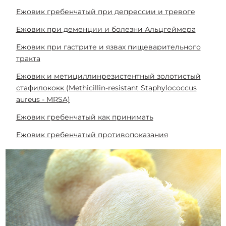
Ежовик гребенчатый при депрессии и тревоге
Ежовик при деменции и болезни Альцгеймера
Ежовик при гастрите и язвах пищеварительного
тракта
Ежовик и метициллинрезистентный золотистый
стафилококк (Methicillin-resistant Staphylococcus
aureus - MRSA)
Ежовик гребенчатый как принимать
Ежовик гребенчатый противопоказания