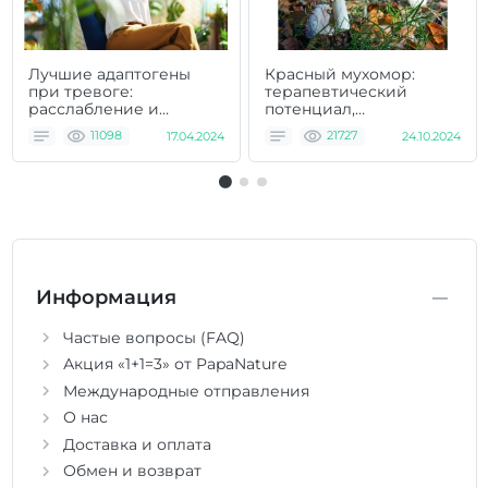
Лучшие адаптогены
Красный мухомор:
при тревоге:
терапевтический
расслабление и
потенциал,
успокоение ума
противопоказания и
11098
17.04.2024
21727
24.10.2024
возможные риски
Информация
Частые вопросы (FAQ)
Акция «1+1=3» от PapaNature
Международные отправления
О нас
Доставка и оплата
Обмен и возврат