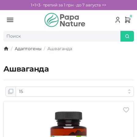
1+1=3 · третий за 1 грн · до 7 августа >>
0
Адаптогены
Ашваганда
Ашваганда