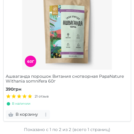
60Г
Ашваганда порошок Витания снотворная PapaNature
Withania somnifera 60г
390грн
21 отзыв
⬤ В наличии
В корзину
Показано с 1 по
2
из 2 (всего 1 страниц)