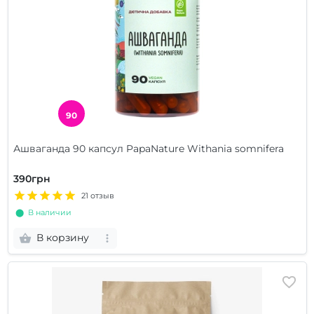
90
Ашваганда 90 капсул PapaNature Withania somnifera
390грн
21 отзыв
⬤ В наличии
В корзину