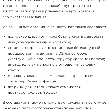
топоизомеразы, подавляющего размножение некоторых
типов раковых клеток, и способствует развитию
апоптоза (запрограммированной смерти клеток) в
злокачественных тканях.
Из важных для организма веществ чага также содержит:
полисахариды, в том числе бета-глюканы с высоким
иммуномодулирующим эффектом;
стерины, стеролы: лингостерол, как биодоступный
предшественник витамина D2; ланостерол,
участвующий в процессах структурирования белков;
инотодиол с активностью в отношении раковых
клеток;
мелано-глюкановые комплексы с выраженным
антимикробным эффектом;
птерины, для которых также отмечается
противоопухолевый эффект.
В составе чаги также присутствуют оксалаты, поэтому ее
рекомендуется с осторожностью принимать при