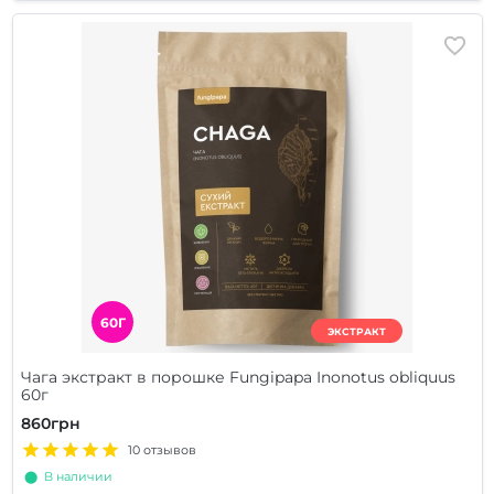
60Г
ЭКСТРАКТ
Чага экстракт в порошке Fungipapa Inonotus obliquus
60г
860грн
10 отзывов
⬤ В наличии