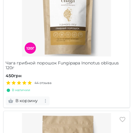
120Г
Чага грибной порошок Fungipapa Inonotus obliquus
120г
450грн
44 отзыва
⬤ В наличии
В корзину