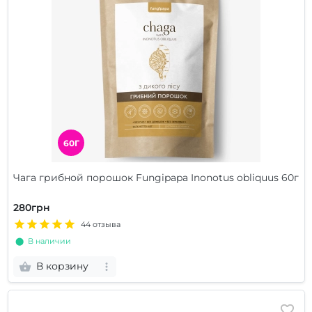
60Г
Чага грибной порошок Fungipapa Inonotus obliquus 60г
280грн
44 отзыва
⬤ В наличии
В корзину