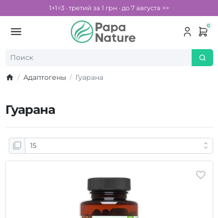
1+1=3 · третий за 1 грн · до 7 августа >>
0
Адаптогены
Гуарана
Гуарана