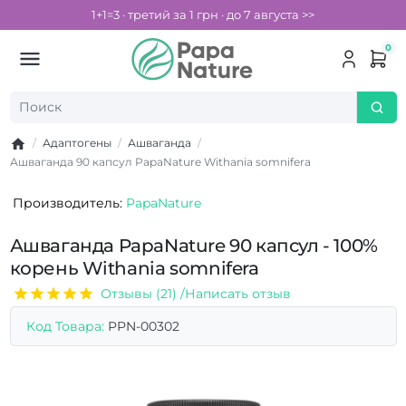
1+1=3 · третий за 1 грн · до 7 августа >>
0
Адаптогены
Ашваганда
Ашваганда 90 капсул PapaNature Withania somnifera
Производитель:
PapaNature
Ашваганда PapaNature 90 капсул - 100%
корень Withania somnifera
Отзывы (21) /
Написать отзыв
Код Товара:
PPN-00302