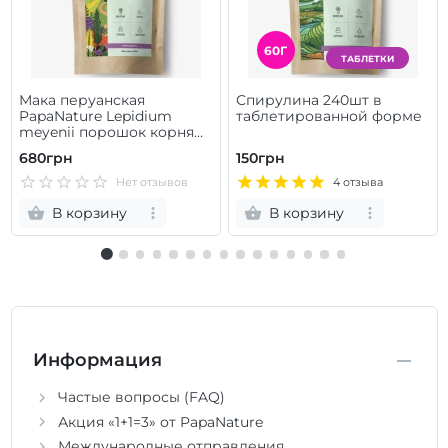
60Г
ТАБЛЕТКИ
Мака перуанская
Спирулина 240шт в
PapaNature Lepidium
таблетированной форме
meyenii порошок корня
120г
680грн
150грн
Нет отзывов
4 отзыва
В корзину
В корзину
Информация
Частые вопросы (FAQ)
Акция «1+1=3» от PapaNature
Международные отправления