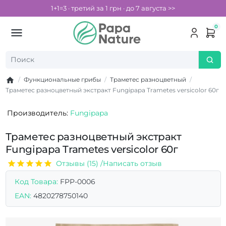
1+1=3 · третий за 1 грн · до 7 августа >>
0
Функциональные грибы
Траметес разноцветный
Траметес разноцветный экстракт Fungipapa Trametes versicolor 60г
Производитель:
Fungipapa
Траметес разноцветный экстракт
Fungipapa Trametes versicolor 60г
Отзывы (15) /
Написать отзыв
Код Товара:
FPP-0006
EAN:
4820278750140