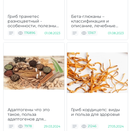
Гриб траметес
Бета-глюканы –
разноцветный -
классификация и
особенности, полезные
описание, лечебные
свойства и способ
свойства, способ
176896
01.08.2023
13167
01.08.2023
применения
применения и отзывы
врачей
Адаптогены что это
Гриб кордицепс: виды
такое, польза
и польза для здоровья
адаптогенов для
организма человека
7978
29.03.2024
21246
27.05.2024