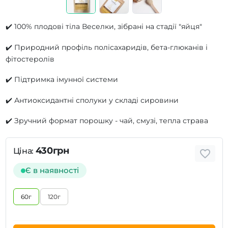
✔️ 100% плодові тіла Веселки, зібрані на стадії "яйця"
✔️ Природний профіль полісахаридів, бета-глюканів і
фітостеролів
✔️ Підтримка імунної системи
✔️ Антиоксидантні сполуки у складі сировини
✔️ Зручний формат порошку - чай, смузі, тепла страва
430грн
Ціна:
Є в наявності
60г
120г