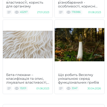
властивості, користь
різнобарвний -
для організму
особливості, корисні
властивості та спосіб
45297
27.01.2023
176986
01.08.2023
застосування
Бета-глюкани –
Що робить Веселку
класифікація та опис,
унікальною серед
лікувальні властивості,
функціональних грибів
спосіб застосування та
13201
01.08.2023
3347
30.04.2026
відгуки лікарів