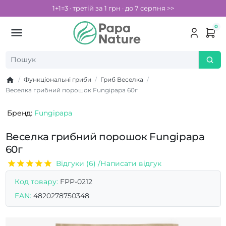
1+1=3 · третій за 1 грн · до 7 серпня >>
0
Функціональні гриби
Гриб Веселка
Веселка грибний порошок Fungipapa 60г
Бренд:
Fungipapa
Веселка грибний порошок Fungipapa
60г
Відгуки (6) /
Написати відгук
Код товару:
FPP-0212
EAN:
4820278750348