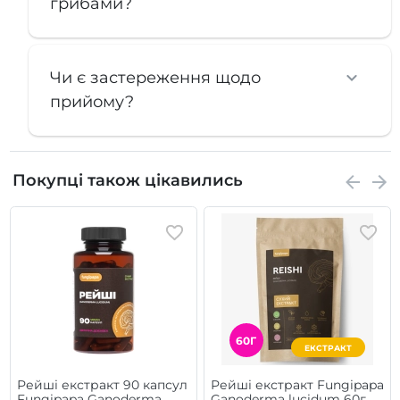
грибами?
Чи є застереження щодо
прийому?
Покупці також цікавились
60Г
ЕКСТРАКТ
Рейші екстракт 90 капсул
Рейші екстракт Fungipapa
Fungipapa Ganoderma
Ganoderma lucidum 60г