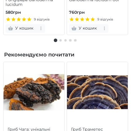
lucidum
580грн
760грн
9 відгуків
9 відгуків
У кошик
У кошик
Рекомендуємо почитати
Гриб Чага: унікальні
Гриб Траметес