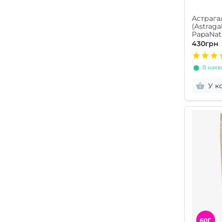
Астрага
(Astrag
PapaNat
430грн
⬤ В наявн
У к
60Г