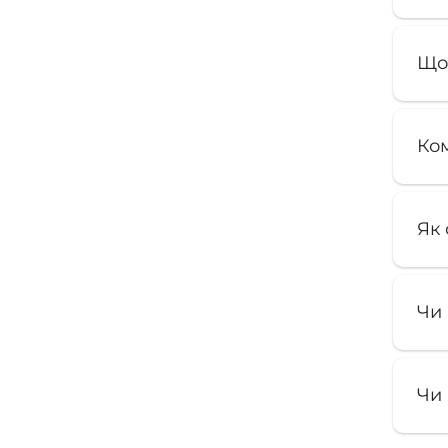
Що
Ком
Як 
Чи 
Чи