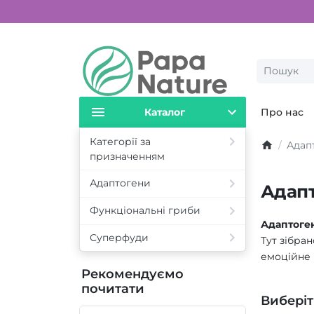
Каталог
Про нас
Категорії за
Адап
призначенням
Адаптогени
Адап
Функціональні гриби
Адаптоген
Суперфуди
Тут зібра
емоційне 
Рекомендуємо
почитати
Виберіт