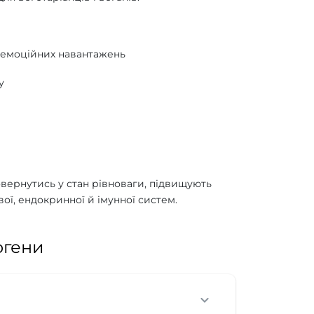
о емоційних навантажень
у
овернутись у стан рівноваги, підвищують
ї, ендокринної й імунної систем.
огени