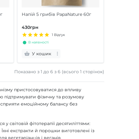
0г
Напій 5 грибів PapaNature 60г
430грн
1 Відгук
⬤ В наявності
У кошик
Показано з 1 до
6
з 6 (всього 1 сторінок)
ганізму пристосовуватися до впливу
стю підтримувати фізичну та розумову
ж сприяти емоційному балансу без
я у світовій фітотерапії десятиліттями:
. Їхні екстракти й порошки виготовлені із
ля вегетаріанців і веганів.