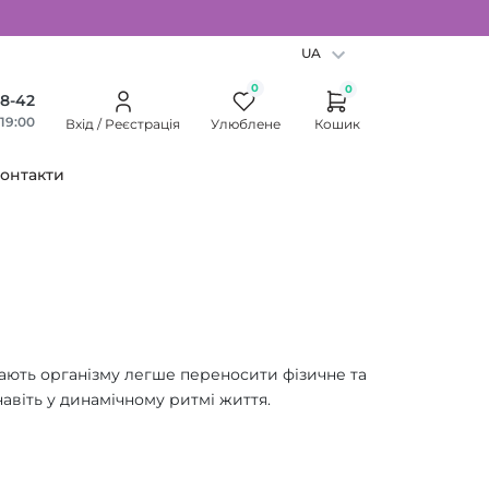
UA
0
0
38-42
 19:00
Вхід / Реєстрація
Улюблене
Кошик
онтакти
агають організму легше переносити фізичне та
авіть у динамічному ритмі життя.