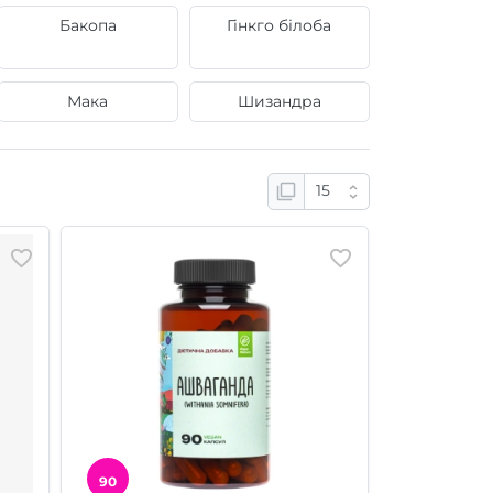
Бакопа
Гінкго білоба
Мака
Шизандра
90