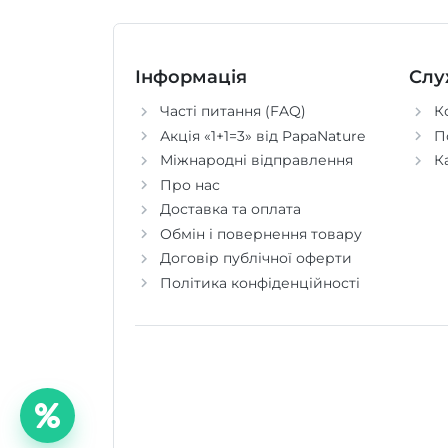
Інформація
Слу
Часті питання (FAQ)
К
Акція «1+1=3» від PapaNature
П
Міжнародні відправлення
К
Про нас
Доставка та оплата
Обмін і повернення товару
Договір публічної оферти
Політика конфіденційності