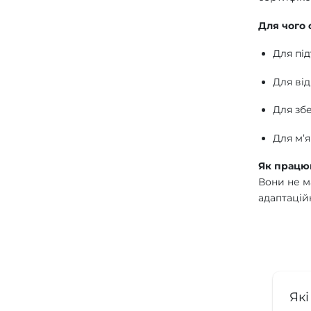
Для чого 
Для пі
Для ві
Для збе
Для м’я
Як працю
Вони не м
адаптацій
Які