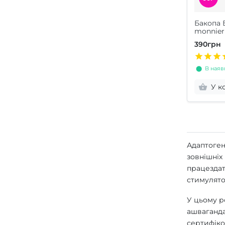
Бакопа 
monnier
390грн
⬤ В наявн
У к
Адаптоген
зовнішніх
працездат
стимулято
У цьому ро
ашваганда,
сертифіков