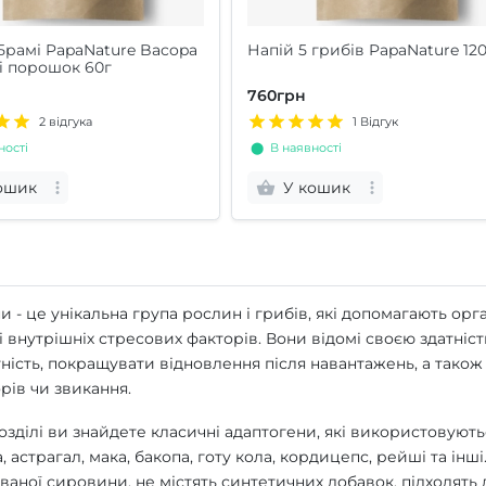
Брамі PapaNature Bacopa
Напій 5 грибів PapaNature 12
i порошок 60г
760грн
2 відгука
1 Відгук
ості
⬤ В наявності
ошик
У кошик
и - це унікальна група рослин і грибів, які допомагають ор
 і внутрішніх стресових факторів. Вони відомі своєю здатні
ність, покращувати відновлення після навантажень, а тако
рів чи звикання.
зділі ви знайдете класичні адаптогени, які використовуютьс
 астрагал, мака, бакопа, готу кола, кордицепс, рейші та інші
аної сировини, не містять синтетичних добавок, підходять д