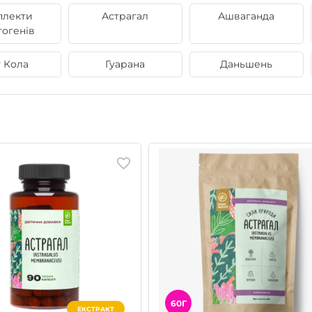
плекти
Астрагал
Ашваганда
тогенів
у Кола
Гуарана
Даньшень
60Г
ЕКСТРАКТ