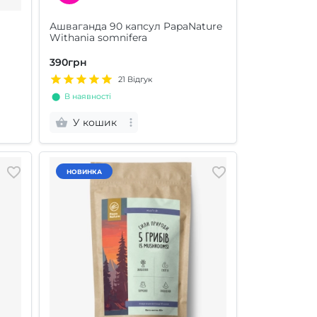
Ашваганда 90 капсул PapaNature
Withania somnifera
390грн
21 Відгук
⬤ В наявності
У кошик
НОВИНКА