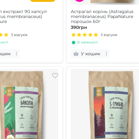
л екстракт 90 капсул
Астрагал корінь (Astragalus
alus membranaceus)
membranaceus) PapaNature
ure
порошок 60г
390грн
5 відгуків
5 відгуків
ості
⬤ В наявності
ошик
У кошик