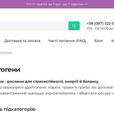
1+1=3 · третій за 1 грн · до 7 серпня >>
+38 (097) 322-
ПН - СБ 10:00 до
Доставка та оплата
Часті питання (FAQ)
Блог
К
тогени
тогени
и - рослини для стресостійкості, енергії й балансу.
но перевірені адаптогени: корені, трави й гриби, які допом
навантаження, швидше відновлюватись і зберігати ресурс н
ь підкатегорію