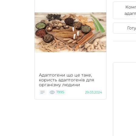
Ком
адап
Гот
Адаптогени що це таке,
користь адаптогенів для
організму людини
7995
29.03.2024