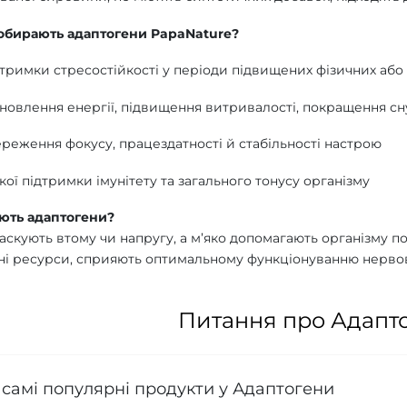
обирають адаптогени PapaNature?
дтримки стресостійкості у періоди підвищених фізичних аб
дновлення енергії, підвищення витривалості, покращення сн
реження фокусу, працездатності й стабільності настрою
кої підтримки імунітету та загального тонусу організму
ють адаптогени?
аскують втому чи напругу, а м’яко допомагають організму п
ні ресурси, сприяють оптимальному функціонуванню нервово
Питання про Адапт
 самі популярні продукти у Адаптогени