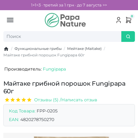
1+1=3 · третий за 1 грн · до 7 августа >>
0
Функциональные грибы
Мейтаке (Maitake)
Майтаке грибной порошок Fungipapa 60г
Производитель:
Fungipapa
Майтаке грибной порошок Fungipapa
60г
Отзывы (5) /
Написать отзыв
Код Товара:
FPP-0205
EAN:
4820278750270