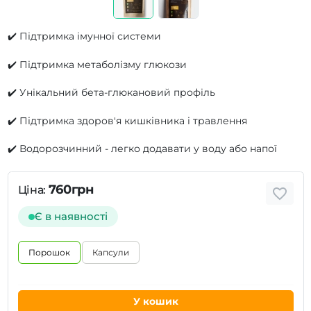
✔️ Підтримка імунної системи
✔️ Підтримка метаболізму глюкози
✔️ Унікальний бета-глюкановий профіль
✔️ Підтримка здоров'я кишківника і травлення
✔️ Водорозчинний - легко додавати у воду або напої
760грн
Ціна:
Є в наявності
Порошок
Капсули
У кошик