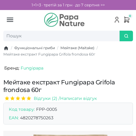
1+1=3 · третій за 1 грн · до 7 серпня >>
0
Функціональні гриби
Мейтаке (Maitake)
Мейтаке екстракт Fungipapa Grifola frondosa 60г
Бренд:
Fungipapa
Мейтаке екстракт Fungipapa Grifola
frondosa 60г
Відгуки (2) /
Написати відгук
Код товару:
FPP-0005
EAN:
4820278750263