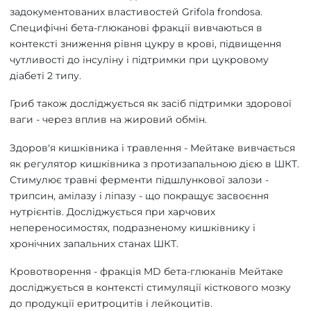
задокументованих властивостей Grifola frondosa.
Специфічні бета-глюканові фракції вивчаються в
контексті зниження рівня цукру в крові, підвищення
чутливості до інсуліну і підтримки при цукровому
діабеті 2 типу.
Гриб також досліджується як засіб підтримки здорової
ваги - через вплив на жировий обмін.
Здоров'я кишківника і травлення - Мейтаке вивчається
як регулятор кишківника з протизапальною дією в ШКТ.
Стимулює травні ферменти підшлункової залози -
трипсин, амілазу і ліпазу - що покращує засвоєння
нутрієнтів. Досліджується при харчових
непереносимостях, подразненому кишківнику і
хронічних запальних станах ШКТ.
Кровотворення - фракція MD бета-глюканів Мейтаке
досліджується в контексті стимуляції кісткового мозку
до продукції еритроцитів і лейкоцитів.