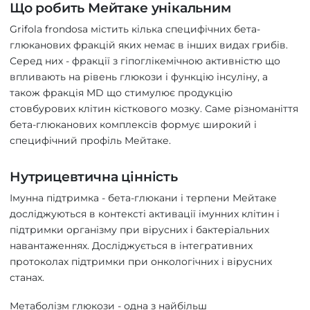
Що робить Мейтаке унікальним
Grifola frondosa містить кілька специфічних бета-
глюканових фракцій яких немає в інших видах грибів.
Серед них - фракції з гіпоглікемічною активністю що
впливають на рівень глюкози і функцію інсуліну, а
також фракція MD що стимулює продукцію
стовбурових клітин кісткового мозку. Саме різноманіття
бета-глюканових комплексів формує широкий і
специфічний профіль Мейтаке.
Нутрицевтична цінність
Імунна підтримка - бета-глюкани і терпени Мейтаке
досліджуються в контексті активації імунних клітин і
підтримки організму при вірусних і бактеріальних
навантаженнях. Досліджується в інтегративних
протоколах підтримки при онкологічних і вірусних
станах.
Метаболізм глюкози - одна з найбільш